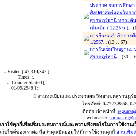
ประกาศ ผลการศึกษา ภ
ศิลปศาสตร์และวิทยาก
สุราษฎร์ธานี ทุกระดั
เพิมเติม ( 12.25 น.)
...
การยื่นขอสำเร็จการศ
1/2567
... (13 . . 67)
การรับเข็มวิทยฐานะ 
สุราษฎร์ธานี
... (30 . 
.:: Visited [
47,310,347
]
Times ::.
.:: Counter Started [
01/05/2548 ] ::.
© งานทะเบียนและประมวลผล วิทยาเขตสุราษฎร์ธ
โทรศัพท์: 0-7727-8858, 0-
ติดต่อ เจ้าหน้าที่:
regsurat@
webmaster:
sornrak.ra@ps
เราใช้คุกกี้เพื่อเพิ่มประสบการณ์และความพึงพอใจในการใช้งานเ
เว็บไซต์ของเราต่อ ถือว่าคุณยินยอมให้มีการใช้งานคุกกี้
อ่านเพิ่มเ