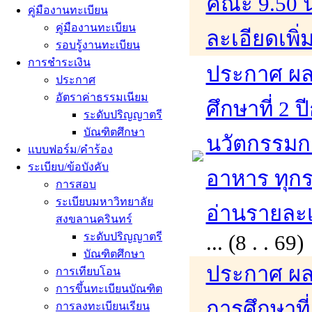
คณะ 9.50 น.
คู่มืองานทะเบียน
คู่มืองานทะเบียน
ละเอียดเพิ่
รอบรู้งานทะเบียน
การชำระเงิน
ประกาศ ผล
ประกาศ
อัตราค่าธรรมเนียม
ศึกษาที่ 2
ระดับปริญญาตรี
บัณฑิตศึกษา
นวัตกรรมก
แบบฟอร์ม/คำร้อง
ระเบียบ/ข้อบังคับ
อาหาร ทุก
การสอบ
ระเบียบมหาวิทยาลัย
อ่านรายละเอ
สงขลานครินทร์
ระดับปริญญาตรี
... (8 . . 
บัณฑิตศึกษา
ประกาศ ผล
การเทียบโอน
การขึ้นทะเบียนบัณฑิต
การศึกษาที
การลงทะเบียนเรียน