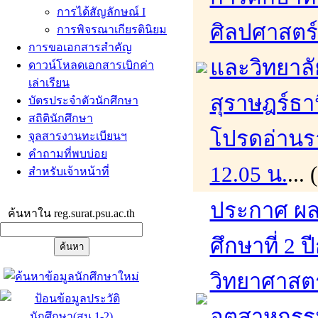
การได้สัญลักษณ์ I
ศิลปศาสตร
การพิจรณาเกียรตินิยม
การขอเอกสารสำคัญ
และวิทยาล
ดาวน์โหลดเอกสารเบิกค่า
เล่าเรียน
สุราษฎร์ธา
บัตรประจำตัวนักศึกษา
สถิตินักศึกษา
โปรดอ่านรา
จุลสารงานทะเบียนฯ
คำถามที่พบบ่อย
12.05 น.
...
สำหรับเจ้าหน้าที่
ประกาศ ผล
ค้นหาใน reg.surat.psu.ac.th
ศึกษาที่ 2
วิทยาศาสต
อุตสาหกรร