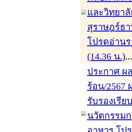
และวิทยาล
สุราษฎร์ธา
โปรดอ่านรา
(14.36 น.)
.
ประกาศ ผล
ร้อน/2567 ผ
รับรองเรีย
นวัตกรรมก
อาหาร โปรด