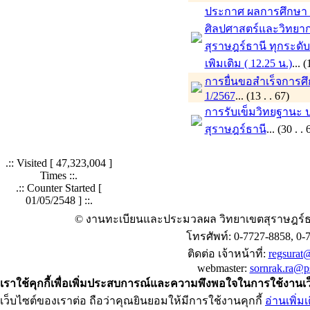
ประกาศ ผลการศึกษา ภ
ศิลปศาสตร์และวิทยาก
สุราษฎร์ธานี ทุกระดั
เพิมเติม ( 12.25 น.)
...
การยื่นขอสำเร็จการศ
1/2567
... (13 . . 67)
การรับเข็มวิทยฐานะ 
สุราษฎร์ธานี
... (30 . 
.:: Visited [
47,323,004
]
Times ::.
.:: Counter Started [
01/05/2548 ] ::.
© งานทะเบียนและประมวลผล วิทยาเขตสุราษฎร์ธ
โทรศัพท์: 0-7727-8858, 0-
ติดต่อ เจ้าหน้าที่:
regsurat@
webmaster:
sornrak.ra@ps
เราใช้คุกกี้เพื่อเพิ่มประสบการณ์และความพึงพอใจในการใช้งานเ
เว็บไซต์ของเราต่อ ถือว่าคุณยินยอมให้มีการใช้งานคุกกี้
อ่านเพิ่มเ