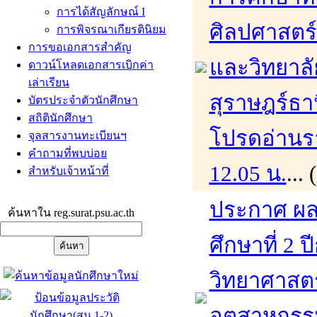
การได้สัญลักษณ์ I
ศิลปศาสตร
การพิจรณาเกียรตินิยม
การขอเอกสารสำคัญ
และวิทยาล
ดาวน์โหลดเอกสารเบิกค่า
เล่าเรียน
สุราษฎร์ธา
บัตรประจำตัวนักศึกษา
สถิตินักศึกษา
โปรดอ่านรา
จุลสารงานทะเบียนฯ
คำถามที่พบบ่อย
12.05 น.
...
สำหรับเจ้าหน้าที่
ประกาศ ผล
ค้นหาใน reg.surat.psu.ac.th
ศึกษาที่ 2
วิทยาศาสต
อุตสาหกรร