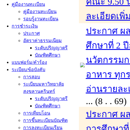
คณะ 9.50 น.
คู่มืองานทะเบียน
คู่มืองานทะเบียน
ละเอียดเพิ่
รอบรู้งานทะเบียน
การชำระเงิน
ประกาศ ผล
ประกาศ
อัตราค่าธรรมเนียม
ศึกษาที่ 2
ระดับปริญญาตรี
บัณฑิตศึกษา
นวัตกรรมก
แบบฟอร์ม/คำร้อง
ระเบียบ/ข้อบังคับ
อาหาร ทุก
การสอบ
ระเบียบมหาวิทยาลัย
อ่านรายละเอ
สงขลานครินทร์
ระดับปริญญาตรี
... (8 . . 
บัณฑิตศึกษา
ประกาศ ผล
การเทียบโอน
การขึ้นทะเบียนบัณฑิต
การศึกษาที
การลงทะเบียนเรียน