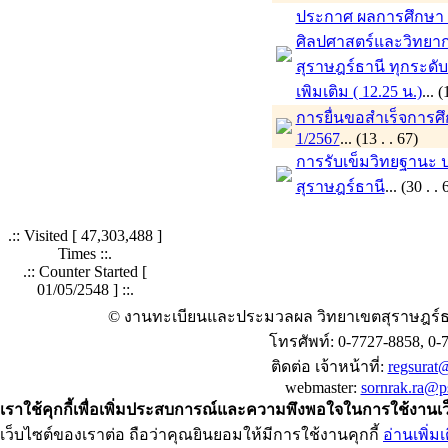
ประกาศ ผลการศึกษา ภ
ศิลปศาสตร์และวิทยาก
สุราษฎร์ธานี ทุกระดั
เพิมเติม ( 12.25 น.)
...
การยื่นขอสำเร็จการศ
1/2567
... (13 . . 67)
การรับเข็มวิทยฐานะ 
สุราษฎร์ธานี
... (30 . 
.:: Visited [
47,303,488
]
Times ::.
.:: Counter Started [
01/05/2548 ] ::.
© งานทะเบียนและประมวลผล วิทยาเขตสุราษฎร์ธ
โทรศัพท์: 0-7727-8858, 0-
ติดต่อ เจ้าหน้าที่:
regsurat@
webmaster:
sornrak.ra@ps
เราใช้คุกกี้เพื่อเพิ่มประสบการณ์และความพึงพอใจในการใช้งานเ
เว็บไซต์ของเราต่อ ถือว่าคุณยินยอมให้มีการใช้งานคุกกี้
อ่านเพิ่มเ