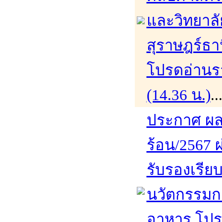
และวิทยาล
สุราษฎร์ธา
โปรดอ่านรา
(14.36 น.)
.
ประกาศ ผล
ร้อน/2567 ผ
รับรองเรีย
นวัตกรรมก
อาหาร โปรด