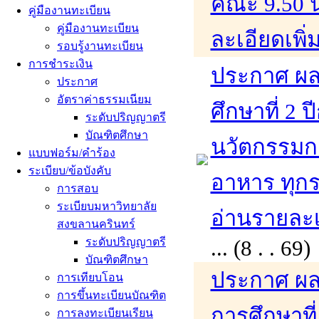
คณะ 9.50 น.
คู่มืองานทะเบียน
คู่มืองานทะเบียน
ละเอียดเพิ่
รอบรู้งานทะเบียน
การชำระเงิน
ประกาศ ผล
ประกาศ
อัตราค่าธรรมเนียม
ศึกษาที่ 2
ระดับปริญญาตรี
บัณฑิตศึกษา
นวัตกรรมก
แบบฟอร์ม/คำร้อง
ระเบียบ/ข้อบังคับ
อาหาร ทุก
การสอบ
ระเบียบมหาวิทยาลัย
อ่านรายละเอ
สงขลานครินทร์
ระดับปริญญาตรี
... (8 . . 
บัณฑิตศึกษา
ประกาศ ผล
การเทียบโอน
การขึ้นทะเบียนบัณฑิต
การศึกษาที
การลงทะเบียนเรียน