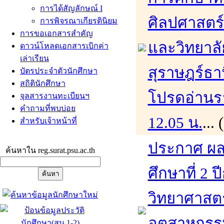
การได้สัญลักษณ์ I
ศิลปศาสตร
การพิจรณาเกียรตินิยม
การขอเอกสารสำคัญ
และวิทยาล
ดาวน์โหลดเอกสารเบิกค่า
เล่าเรียน
สุราษฎร์ธา
บัตรประจำตัวนักศึกษา
สถิตินักศึกษา
โปรดอ่านรา
จุลสารงานทะเบียนฯ
คำถามที่พบบ่อย
12.05 น.
...
สำหรับเจ้าหน้าที่
ประกาศ ผล
ค้นหาใน reg.surat.psu.ac.th
ศึกษาที่ 2
วิทยาศาสต
อุตสาหกรร