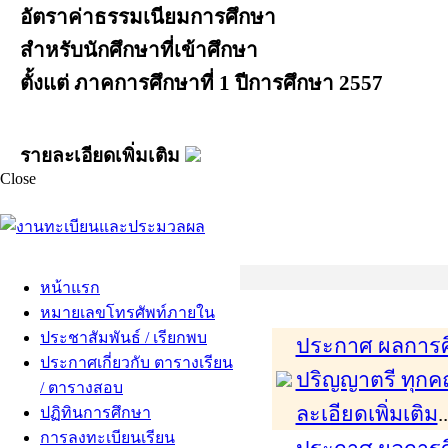
อัตราค่าธรรมเนียมการศึกษา
สำหรับนักศึกษาที่เข้าศึกษา
ตั้งแต่ ภาคการศึกษาที่ 1 ปีการศึกษา 2557
รายละเอียดเพิ่มเติม
Close
หน้าแรก
หมายเลขโทรศัพท์ภายใน
ประชาสัมพันธ์ / เรียกพบ
ประกาศ ผลการศึ
ประกาศเกี่ยวกับ ตารางเรียน
ปริญญาตรี ทุกคณ
/ ตารางสอบ
ละเอียดเพิ่มเติม
.
ปฏิทินการศึกษา
การลงทะเบียนเรียน