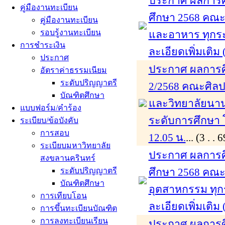
ประกาศ ผลการศึ
คู่มืองานทะเบียน
ศึกษา 2568 คณ
คู่มืองานทะเบียน
รอบรู้งานทะเบียน
และอาหาร ทุกร
การชำระเงิน
ละเอียดเพิ่มเติม 
ประกาศ
ประกาศ ผลการศ
อัตราค่าธรรมเนียม
ระดับปริญญาตรี
2/2568 คณะศิล
บัณฑิตศึกษา
และวิทยาลัยนาน
แบบฟอร์ม/คำร้อง
ระดับการศึกษา โ
ระเบียบ/ข้อบังคับ
การสอบ
12.05 น.
... (3 . 
ระเบียบมหาวิทยาลัย
ประกาศ ผลการศึ
สงขลานครินทร์
ระดับปริญญาตรี
ศึกษา 2568 คณ
บัณฑิตศึกษา
อุตสาหกรรม ทุ
การเทียบโอน
ละเอียดเพิ่มเติม 
การขึ้นทะเบียนบัณฑิต
การลงทะเบียนเรียน
ประกาศ ผลการศึ