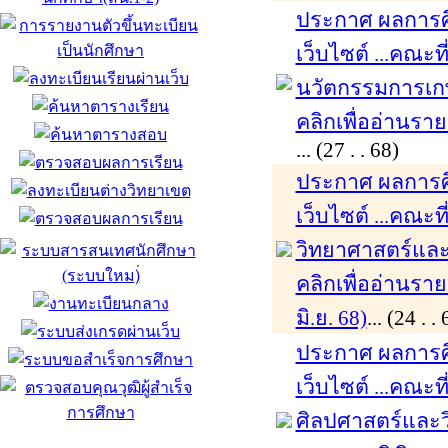
ประกาศ ผลการศึ
เว็บไซต์ ...คณะท
นวัตกรรมการเก
คลิกเพื่ออ่านรายล
... (27 . . 68)
ประกาศ ผลการศึ
เว็บไซต์ ...คณะท
วิทยาศาสตร์แล
คลิกเพื่ออ่านรายล
มิ.ย. 68)
... (24 .
ประกาศ ผลการศึ
เว็บไซต์ ...คณะท
ศิลปศาสตร์และว