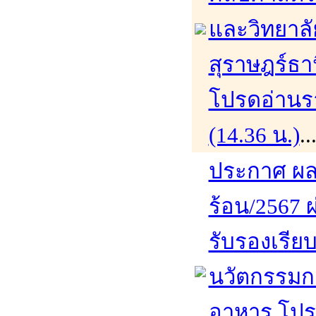
และวิทยาล
สุราษฎร์ธา
โปรดอ่านรา
(14.36 น.)
.
ประกาศ ผล
ร้อน/2567 ผ
รับรองเรีย
นวัตกรรมก
อาหาร โปรด