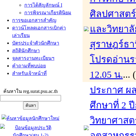
การได้สัญลักษณ์ I
ศิลปศาสตร
การพิจรณาเกียรตินิยม
การขอเอกสารสำคัญ
และวิทยาล
ดาวน์โหลดเอกสารเบิกค่า
เล่าเรียน
สุราษฎร์ธา
บัตรประจำตัวนักศึกษา
สถิตินักศึกษา
โปรดอ่านรา
จุลสารงานทะเบียนฯ
คำถามที่พบบ่อย
12.05 น.
...
สำหรับเจ้าหน้าที่
ประกาศ ผล
ค้นหาใน reg.surat.psu.ac.th
ศึกษาที่ 2
วิทยาศาสต
อุตสาหกรร