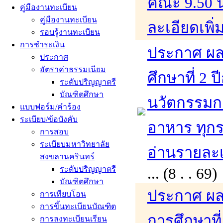
คณะ 9.50 น.
คู่มืองานทะเบียน
คู่มืองานทะเบียน
ละเอียดเพิ่
รอบรู้งานทะเบียน
การชำระเงิน
ประกาศ ผล
ประกาศ
อัตราค่าธรรมเนียม
ศึกษาที่ 2
ระดับปริญญาตรี
บัณฑิตศึกษา
นวัตกรรมก
แบบฟอร์ม/คำร้อง
ระเบียบ/ข้อบังคับ
อาหาร ทุก
การสอบ
ระเบียบมหาวิทยาลัย
อ่านรายละเอ
สงขลานครินทร์
ระดับปริญญาตรี
... (8 . . 
บัณฑิตศึกษา
ประกาศ ผล
การเทียบโอน
การขึ้นทะเบียนบัณฑิต
การศึกษาที
การลงทะเบียนเรียน