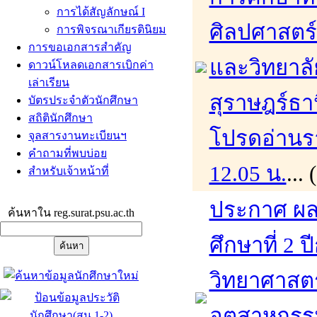
การได้สัญลักษณ์ I
ศิลปศาสตร
การพิจรณาเกียรตินิยม
การขอเอกสารสำคัญ
และวิทยาล
ดาวน์โหลดเอกสารเบิกค่า
เล่าเรียน
สุราษฎร์ธา
บัตรประจำตัวนักศึกษา
สถิตินักศึกษา
โปรดอ่านรา
จุลสารงานทะเบียนฯ
คำถามที่พบบ่อย
12.05 น.
...
สำหรับเจ้าหน้าที่
ประกาศ ผล
ค้นหาใน reg.surat.psu.ac.th
ศึกษาที่ 2
วิทยาศาสต
อุตสาหกรร