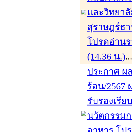
และวิทยาล
สุราษฎร์ธา
โปรดอ่านรา
(14.36 น.)
.
ประกาศ ผล
ร้อน/2567 ผ
รับรองเรีย
นวัตกรรมก
อาหาร โปรด