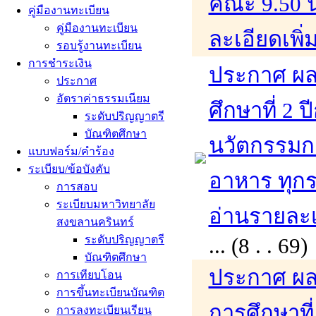
คณะ 9.50 น.
คู่มืองานทะเบียน
คู่มืองานทะเบียน
ละเอียดเพิ่
รอบรู้งานทะเบียน
การชำระเงิน
ประกาศ ผล
ประกาศ
อัตราค่าธรรมเนียม
ศึกษาที่ 2
ระดับปริญญาตรี
บัณฑิตศึกษา
นวัตกรรมก
แบบฟอร์ม/คำร้อง
ระเบียบ/ข้อบังคับ
อาหาร ทุก
การสอบ
ระเบียบมหาวิทยาลัย
อ่านรายละเอ
สงขลานครินทร์
ระดับปริญญาตรี
... (8 . . 
บัณฑิตศึกษา
ประกาศ ผล
การเทียบโอน
การขึ้นทะเบียนบัณฑิต
การศึกษาที
การลงทะเบียนเรียน