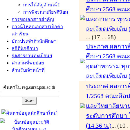
การได้สัญลักษณ์ I
ศึกษา 2568 คณ
การพิจรณาเกียรตินิยม
และอาหาร ทุกร
การขอเอกสารสำคัญ
ดาวน์โหลดเอกสารเบิกค่า
ละเอียดเพิ่มเติม
เล่าเรียน
... (17 . . 68)
บัตรประจำตัวนักศึกษา
ประกาศ ผลการศึ
สถิตินักศึกษา
ศึกษา 2568 คณ
จุลสารงานทะเบียนฯ
คำถามที่พบบ่อย
อุตสาหกรรม ทุ
สำหรับเจ้าหน้าที่
ละเอียดเพิ่มเติม 
ประกาศ ผลการศ
ค้นหาใน reg.surat.psu.ac.th
1/2568 คณะศิล
และวิทยาลัยนาน
ระดับการศึกษา โ
(14.36 น.)
... (10