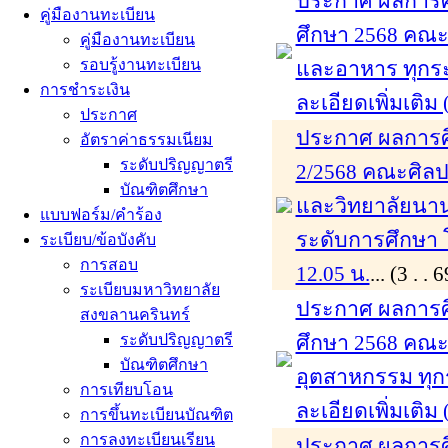
ประกาศ ผลการศึ
คู่มืองานทะเบียน
ศึกษา 2568 คณ
คู่มืองานทะเบียน
รอบรู้งานทะเบียน
และอาหาร ทุกร
การชำระเงิน
ละเอียดเพิ่มเติม 
ประกาศ
ประกาศ ผลการศ
อัตราค่าธรรมเนียม
ระดับปริญญาตรี
2/2568 คณะศิล
บัณฑิตศึกษา
และวิทยาลัยนาน
แบบฟอร์ม/คำร้อง
ระดับการศึกษา โ
ระเบียบ/ข้อบังคับ
การสอบ
12.05 น.
... (3 . 
ระเบียบมหาวิทยาลัย
ประกาศ ผลการศึ
สงขลานครินทร์
ระดับปริญญาตรี
ศึกษา 2568 คณ
บัณฑิตศึกษา
อุตสาหกรรม ทุ
การเทียบโอน
ละเอียดเพิ่มเติม 
การขึ้นทะเบียนบัณฑิต
การลงทะเบียนเรียน
ประกาศ ผลการศึ